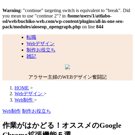
Warning
: "continue" targeting switch is equivalent to "break". Did
you mean to use "continue 2"? in
/home/users/1/attlabo-
ssl/web/buchiko-web.com/wp-content/plugins/all-in-one-seo-
pack/modules/aioseop_opengraph.php
on line
844
転職
Webデザイン
制作お役立ち
雑記
アラサー主婦のWEBデザイン奮闘記
HOME
>
Webデザイン
>
Web制作
>
Web制作
制作お役立ち
作業がはかどる！オススメのGoogle
Chrome拡張機能５選