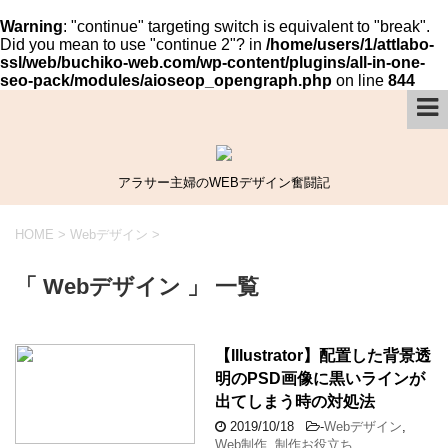
Warning
: "continue" targeting switch is equivalent to "break".
Did you mean to use "continue 2"? in
/home/users/1/attlabo-
ssl/web/buchiko-web.com/wp-content/plugins/all-in-one-
seo-pack/modules/aioseop_opengraph.php
on line
844
アラサー主婦のWEBデザイン奮闘記
HOME
>
Webデザイン
>
「 Webデザイン 」 一覧
【Illustrator】配置した背景透
明のPSD画像に黒いラインが
出てしまう時の対処法
2019/10/18
-
Webデザイン
,
Web制作
,
制作お役立ち