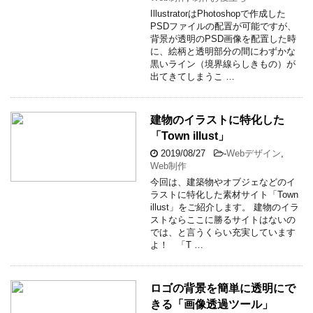
IllustratorはPhotoshopで作成した
PSDファイルの配置が可能ですが、
背景が透明のPSD画像を配置した時
に、絵柄と透明部分の間にわずかな
黒いライン（境界線らしきもの）が
出てきてしまうこ …
建物のイラストに特化した
「Town illust」
2019/08/27
-
Webデザイン
,
Web制作
今回は、建築物やオブジェなどのイ
ラストに特化した素材サイト「Town
illust」をご紹介します。 建物のイラ
ストならここに勝るサイトはないの
では、と言うくらい充実しています
よ！ 「T …
ロゴの背景を簡単に透明にで
きる「画像透過ツール」