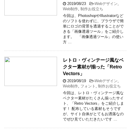
2019/08/23
-
Webデザイン
,
Web制作
,
制作お役立ち
今回は、PhotoshopやIllustratorなど
のソフトを使わずに、ブラウザで簡
単にロゴの背景を透過することがで
きる「画像透過ツール」をご紹介し
ます。 「画像透過ツール」の使い
方 …
レトロ・ヴィンテージ風なベ
クター素材が揃った「Retro
Vectors」
2019/08/19
-
Webデザイン
,
Web制作
,
フォント
,
制作お役立ち
今回は、レトロ・ヴィンテージ風な
ベクター素材がたくさん揃ったサイ
ト、「Retro Vectors」をご紹介しま
す！ 配布している素材もそうです
が、サイト自体がとてもお洒落なの
でぜひ見ていただきたいです …