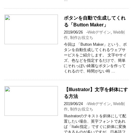
ボタンを自動で生成してくれ
る「Button Maker」
2019/06/26
-
Webデザイン
,
Web制
作
,
制作お役立ち
今回は 「Button Maker」という、ボ
タンを自動生成してくれるウェブサ
ービスをご紹介します。 文字やサイ
ズ、色などを指定するだけで、簡単
にそれっぽい綺麗なボタンを作って
くれるので、時間がない時 …
【Illustrator】文字を斜体にす
る方法
2019/06/24
-
Webデザイン
,
Web制
作
,
制作お役立ち
Illustratorのテキストを斜体にして配
置したい場合、英字フォントであれ
ば「Italic指定」ですぐに斜体に変換
できるものが多いですが、日本語フ