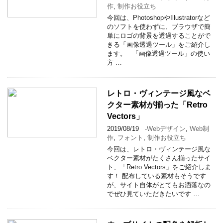
作
,
制作お役立ち
今回は、PhotoshopやIllustratorなど
のソフトを使わずに、ブラウザで簡
単にロゴの背景を透過することがで
きる「画像透過ツール」をご紹介し
ます。 「画像透過ツール」の使い
方 …
レトロ・ヴィンテージ風なベ
クター素材が揃った「Retro
Vectors」
2019/08/19
-
Webデザイン
,
Web制
作
,
フォント
,
制作お役立ち
今回は、レトロ・ヴィンテージ風な
ベクター素材がたくさん揃ったサイ
ト、「Retro Vectors」をご紹介しま
す！ 配布している素材もそうです
が、サイト自体がとてもお洒落なの
でぜひ見ていただきたいです …