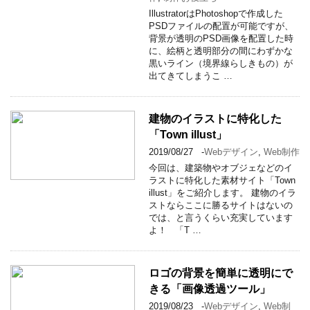
IllustratorはPhotoshopで作成した
PSDファイルの配置が可能ですが、
背景が透明のPSD画像を配置した時
に、絵柄と透明部分の間にわずかな
黒いライン（境界線らしきもの）が
出てきてしまうこ …
建物のイラストに特化した
「Town illust」
2019/08/27
-
Webデザイン
,
Web制作
今回は、建築物やオブジェなどのイ
ラストに特化した素材サイト「Town
illust」をご紹介します。 建物のイラ
ストならここに勝るサイトはないの
では、と言うくらい充実しています
よ！ 「T …
ロゴの背景を簡単に透明にで
きる「画像透過ツール」
2019/08/23
-
Webデザイン
,
Web制