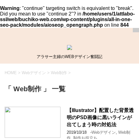
Warning
: "continue" targeting switch is equivalent to "break".
Did you mean to use "continue 2"? in
/home/users/1/attlabo-
ssl/web/buchiko-web.com/wp-content/plugins/all-in-one-
seo-pack/modules/aioseop_opengraph.php
on line
844
アラサー主婦のWEBデザイン奮闘記
HOME
>
Webデザイン
>
Web制作
>
「 Web制作 」 一覧
【Illustrator】配置した背景透
明のPSD画像に黒いラインが
出てしまう時の対処法
2019/10/18
-
Webデザイン
,
Web制
作
,
制作お役立ち